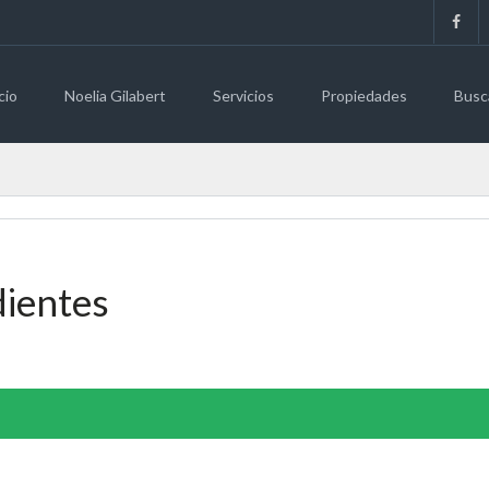
cio
Noelia Gilabert
Servicios
Propiedades
Busc
dientes