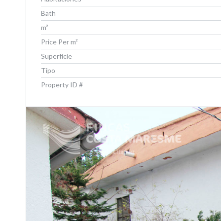
Bath
m²
Price Per m²
Superfície
Tipo
Property ID #