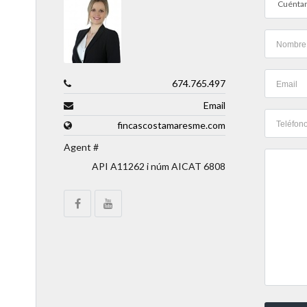
Cuéntam
674.765.497
Email
fincascostamaresme.com
Agent #
API A11262 i núm AICAT 6808