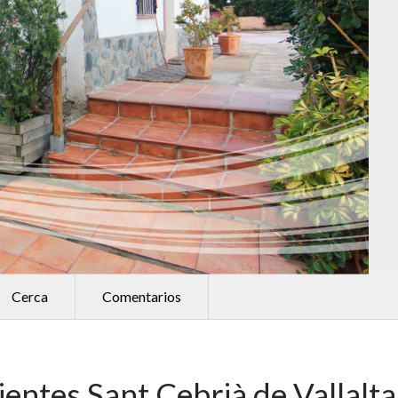
INICIAR SESIÓN
Lost your password?
Cerca
Comentarios
entes Sant Cebrià de Vallalta