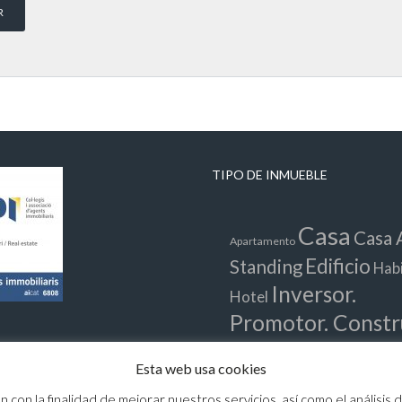
TIPO DE INMUEBLE
Casa
Casa 
Apartamento
Edificio
Standing
Hab
Inversor.
Hotel
Promotor. Constr
Local
Neg
Masía
Nave
Esta web usa cookies
Piso
Te
Parking
Oficina
ón con la finalidad de mejorar nuestros servicios, así como el análisi