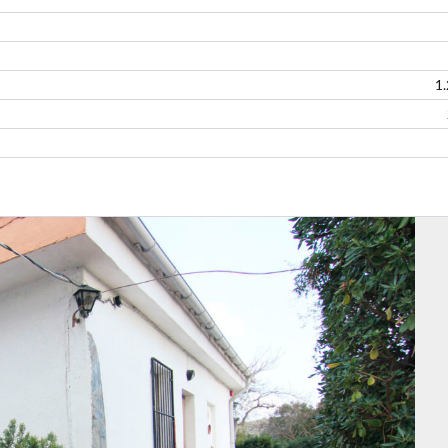
1
Log in
Don't have an account?
Create your
account,
it takes less than a minute.
Nombre de usuario
Password