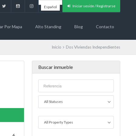
Iniciar sesión / Registrarse
Español
ar Por Mapa
Alto Standing
Blog
Contacto
Inicio
Dos Viviendas Independientes
Buscar inmueble
VENDIDO
All Statuses
All Property Types
6