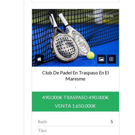
TRASPASO VENTA
Club De Padel En Traspaso En El
Maresme
,
490.000€
TRASPASO 490.000€
VENTA 1.650.000€
Bath
5
Tipo