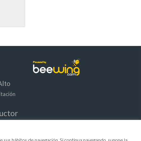
Alto
itación
uctor
ocio
rreno
s de sus hábitos de navegación. Si continua navegando, supone la