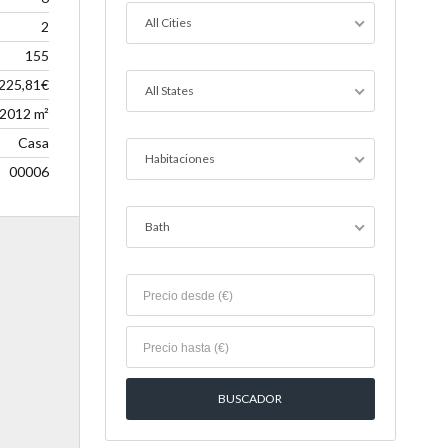
All Cities
2
155
.225,81€
All States
2012 m²
Casa
Habitaciones
00006
Bath